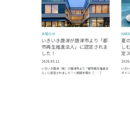
KARA
お知らせ
夏
いきいき唐津が唐津市より「都
しむ
市再生推進法人」に認定されま
定
した！
2026
2026.05.11
いきい
いきいき唐津（株）が唐津市より「都市再生推進法
ダイニ
人」に認定されました！〜民間主導の［……］