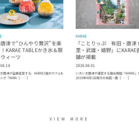
E
KARAE
の唐津で“ひんやり贅沢”を楽
「ことりっぷ 有田・唐津 
！KARAE TABLEかき氷＆限
里・武雄・嬉野」にKARAE
スウィーツ
舗が掲載
.06.14
2026.06.01
き唐津が企画経営する、KARAE1階のカフェ&
いきいき唐津が運営する複合施設「KARAE」
ング「KARA［……］
2026年6月1日発行の有田・唐［……］
VIEW MORE