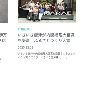
お知らせ
いきいき唐津が内閣総理大臣賞
伊万
を受賞｜ふるさとづくり大賞
各店
2025.12.01
いきいき唐津が内閣総理大臣賞を受賞｜ふるさとづ
くり大賞 このたび、いきいき唐津株［……］
が、