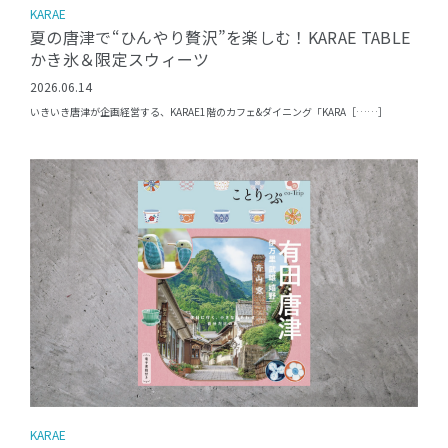
KARAE
夏の唐津で“ひんやり贅沢”を楽しむ！KARAE TABLE
かき氷＆限定スウィーツ
2026.06.14
いきいき唐津が企画経営する、KARAE1階のカフェ&ダイニング「KARA［……］
KARAE