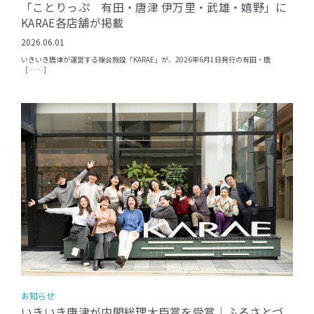
「ことりっぷ 有田・唐津 伊万里・武雄・嬉野」に
KARAE各店舗が掲載
2026.06.01
いきいき唐津が運営する複合施設「KARAE」が、2026年6月1日発行の有田・唐
［……］
お知らせ
いきいき唐津が内閣総理大臣賞を受賞｜ふるさとづ