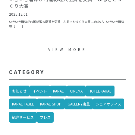
くり大賞
2025.12.01
いきいき唐津が内閣総理大臣賞を受賞｜ふるさとづくり大賞 このたび、いきいき唐津
株［……］
VIEW MORE
CATEGORY
お知らせ
イベント
KARAE
CINEMA
HOTEL KARAE
KARAE TABLE
KARAE SHOP
GALLERY唐重
シェアオフィス
観光サービス
プレス