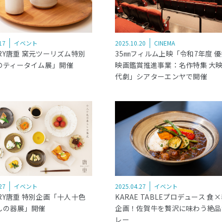
17
イベント
2025.10.20
CINEMA
ERY唐重 窯元ツーリズム特別
35㎜フィルム上映「令和7年度 優
のティータイム展」開催
映画鑑賞推進事業：名作特集 大
代劇」シアターエンヤで開催
27
イベント
2025.04.27
イベント
ERY唐重 特別企画「十人十色
KARAE TABLEプロデュース 食
しの器展」開催
企画！佐賀牛を贅沢に味わう絶品
レー