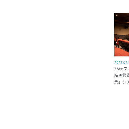
2025.02.
35㎜フ
映画鑑
集」シ