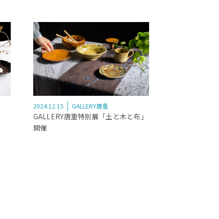
2024.12.15
GALLERY唐重
GALLERY唐重特別展「土と木と布」
開催