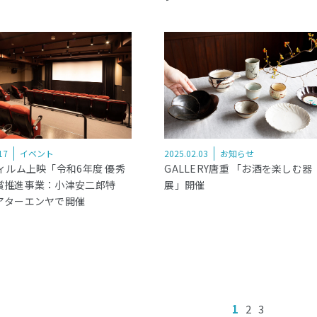
17
イベント
2025.02.03
お知らせ
ィルム上映「令和6年度 優秀
GALLERY唐重 「お酒を楽しむ器
賞推進事業：小津安二郎特
展」開催
アターエンヤで開催
1
2
3