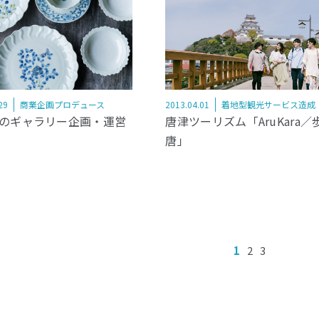
29
商業企画プロデュース
2013.04.01
着地型観光サービス造成
のギャラリー企画・運営
唐津ツーリズム「AruKara／
唐」
1
2
3