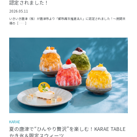
認定されました！
2026.05.11
いきいき唐津（株）が唐津市より「都市再生推進法人」に認定されました！〜民間主
導の［……］
KARAE
夏の唐津で“ひんやり贅沢”を楽しむ！KARAE TABLE
かき氷＆限定スウィーツ