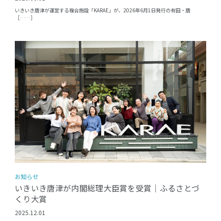
いきいき唐津が運営する複合施設「KARAE」が、2026年6月1日発行の有田・唐
［……］
お知らせ
いきいき唐津が内閣総理大臣賞を受賞｜ふるさとづ
くり大賞
2025.12.01