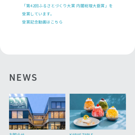
「第42回ふるさとづくり大賞 内閣総理大臣賞」を
受賞しています。
受賞記念動画はこちら
N
E
W
S
KARAE TABLE
お知らせ
プ