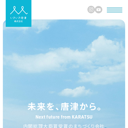
未
来
を
、
唐
津
か
ら
。
N
e
x
t
f
u
t
u
r
e
f
r
o
m
K
A
R
A
T
S
U
内閣総理大臣賞受賞のまちづくり会社