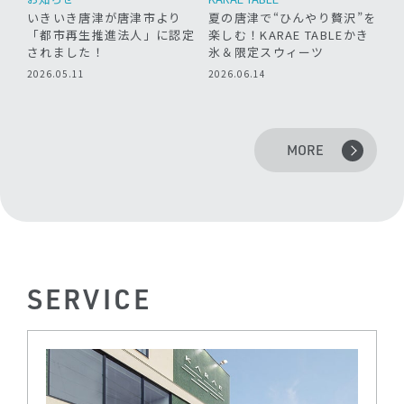
夏の唐津で“ひんやり贅沢”を
イ
いきいき唐津が唐津市より
「
楽しむ！KARAE TABLEかき
「都市再生推進法人」に認定
伊
氷＆限定スウィーツ
されました！
K
2026.06.14
2026.05.11
20
MORE
S
E
R
V
I
C
E