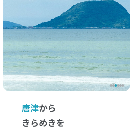
唐津
から
きらめきを