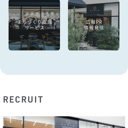
まちづくり支援
広報PR
サービス
情報発信
R
E
C
R
U
I
T