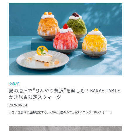
KARAE
夏の唐津で“ひんやり贅沢”を楽しむ！KARAE TABLE
かき氷＆限定スウィーツ
2026.06.14
いきいき唐津が企画経営する、KARAE1階のカフェ&ダイニング「KARA［……］