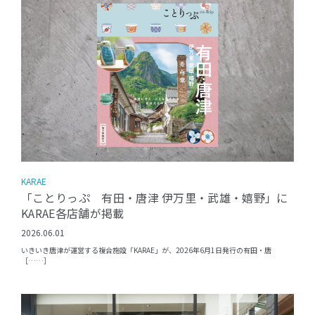
KARAE
「ことりっぷ 有田・唐津 伊万里・武雄・嬉野」に
KARAE各店舗が掲載
2026.06.01
いきいき唐津が運営する複合施設「KARAE」が、2026年6月1日発行の有田・唐
［……］