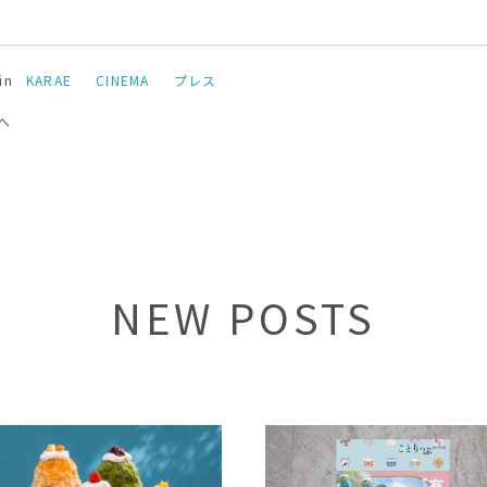
in
KARAE
CINEMA
プレス
へ
NEW POSTS