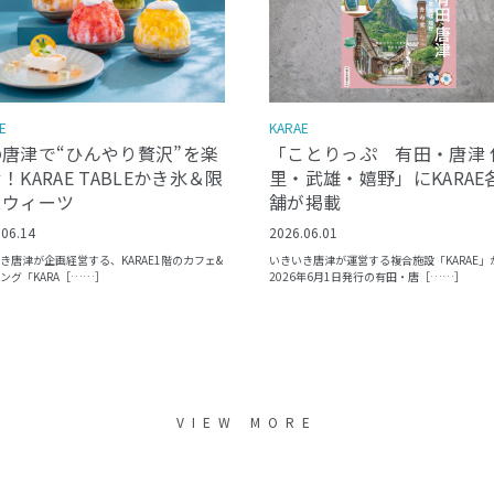
E
KARAE
の唐津で“ひんやり贅沢”を楽
「ことりっぷ 有田・唐津 
！KARAE TABLEかき氷＆限
里・武雄・嬉野」にKARAE
スウィーツ
舗が掲載
.06.14
2026.06.01
き唐津が企画経営する、KARAE1階のカフェ&
いきいき唐津が運営する複合施設「KARAE」
ング「KARA［……］
2026年6月1日発行の有田・唐［……］
VIEW MORE