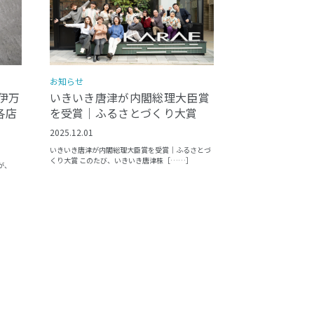
お知らせ
いきいき唐津が内閣総理大臣賞
伊万
を受賞｜ふるさとづくり大賞
各店
2025.12.01
いきいき唐津が内閣総理大臣賞を受賞｜ふるさとづ
くり大賞 このたび、いきいき唐津株［……］
が、