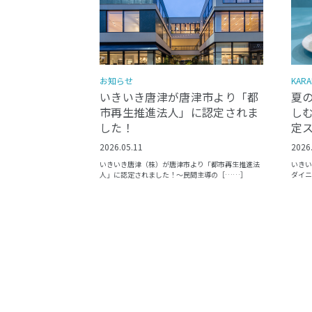
KARA
お知らせ
夏
いきいき唐津が唐津市より「都
しむ
市再生推進法人」に認定されま
定
した！
2026
2026.05.11
いきい
いきいき唐津（株）が唐津市より「都市再生推進法
ダイニ
人」に認定されました！〜民間主導の［……］