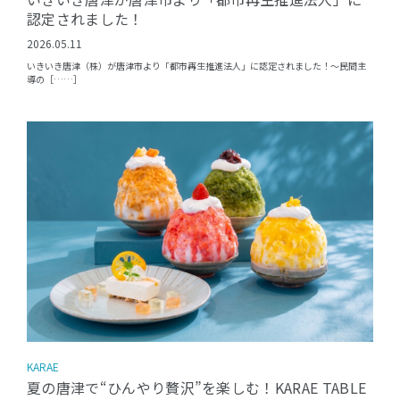
認定されました！
2026.05.11
いきいき唐津（株）が唐津市より「都市再生推進法人」に認定されました！〜民間主
導の［……］
KARAE
夏の唐津で“ひんやり贅沢”を楽しむ！KARAE TABLE