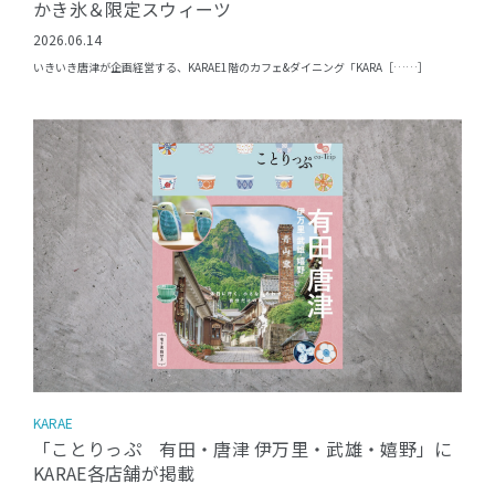
かき氷＆限定スウィーツ
2026.06.14
いきいき唐津が企画経営する、KARAE1階のカフェ&ダイニング「KARA［……］
KARAE
「ことりっぷ 有田・唐津 伊万里・武雄・嬉野」に
KARAE各店舗が掲載