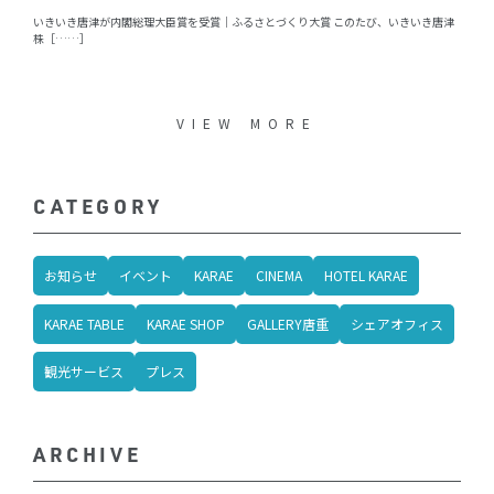
いきいき唐津が内閣総理大臣賞を受賞｜ふるさとづくり大賞 このたび、いきいき唐津
株［……］
VIEW MORE
CATEGORY
お知らせ
イベント
KARAE
CINEMA
HOTEL KARAE
KARAE TABLE
KARAE SHOP
GALLERY唐重
シェアオフィス
観光サービス
プレス
ARCHIVE