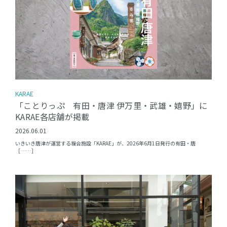
KARAE
「ことりっぷ 有田・唐津 伊万里・武雄・嬉野」に
KARAE各店舗が掲載
2026.06.01
いきいき唐津が運営する複合施設「KARAE」が、2026年6月1日発行の有田・唐
［……］