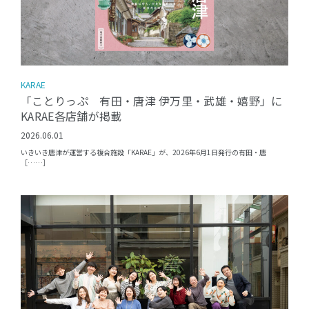
KARAE
「ことりっぷ 有田・唐津 伊万里・武雄・嬉野」に
KARAE各店舗が掲載
2026.06.01
いきいき唐津が運営する複合施設「KARAE」が、2026年6月1日発行の有田・唐
［……］