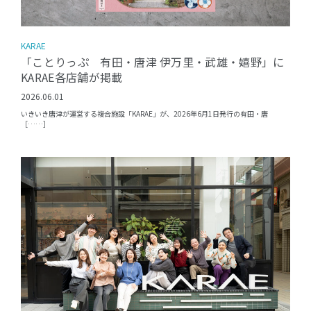
KARAE
「ことりっぷ 有田・唐津 伊万里・武雄・嬉野」に
KARAE各店舗が掲載
2026.06.01
いきいき唐津が運営する複合施設「KARAE」が、2026年6月1日発行の有田・唐
［……］