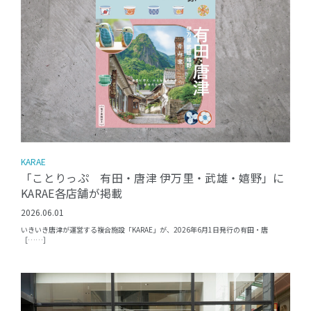
KARAE
「ことりっぷ 有田・唐津 伊万里・武雄・嬉野」に
KARAE各店舗が掲載
2026.06.01
いきいき唐津が運営する複合施設「KARAE」が、2026年6月1日発行の有田・唐
［……］