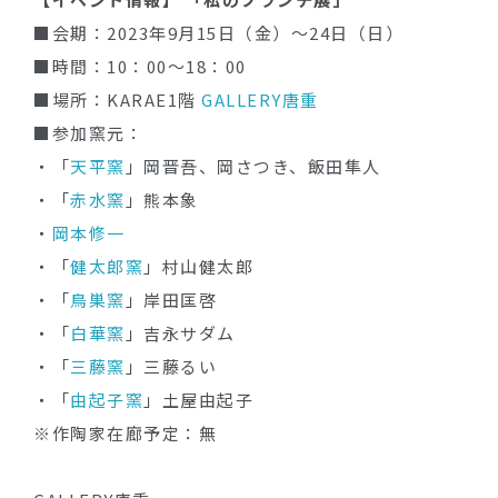
■会期：2023年9月15日（金）～24日（日）
■時間：10：00～18：00
■場所：KARAE1階
GALLERY唐重
■参加窯元：
・「
天平窯
」岡晋吾、岡さつき、飯田隼人
・「
赤水窯
」熊本象
・
岡本修一
・「
健太郎窯
」村山健太郎
・「
鳥巣窯
」岸田匡啓
・「
白華窯
」吉永サダム
・「
三藤窯
」三藤るい
・「
由起子窯
」土屋由起子
※作陶家在廊予定：無