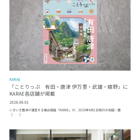
KARAE
「ことりっぷ 有田・唐津 伊万里・武雄・嬉野」に
KARAE各店舗が掲載
2026.06.01
いきいき唐津が運営する複合施設「KARAE」が、2026年6月1日発行の有田・唐
［……］