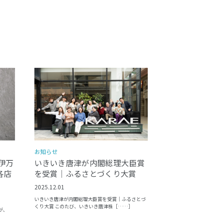
お知らせ
いきいき唐津が内閣総理大臣賞
伊万
を受賞｜ふるさとづくり大賞
各店
2025.12.01
いきいき唐津が内閣総理大臣賞を受賞｜ふるさとづ
くり大賞 このたび、いきいき唐津株［……］
が、