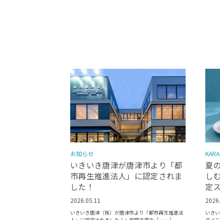
KARA
お知らせ
夏
いきいき唐津が唐津市より「都
しむ
市再生推進法人」に認定されま
定
した！
2026
2026.05.11
いきい
いきいき唐津（株）が唐津市より「都市再生推進法
ダイニ
人」に認定されました！〜民間主導の［……］