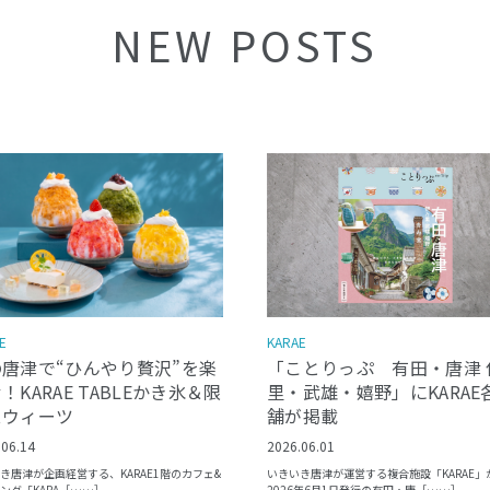
NEW POSTS
E
KARAE
の唐津で“ひんやり贅沢”を楽
「ことりっぷ 有田・唐津 
！KARAE TABLEかき氷＆限
里・武雄・嬉野」にKARAE
スウィーツ
舗が掲載
.06.14
2026.06.01
き唐津が企画経営する、KARAE1階のカフェ&
いきいき唐津が運営する複合施設「KARAE」
ング「KARA［……］
2026年6月1日発行の有田・唐［……］