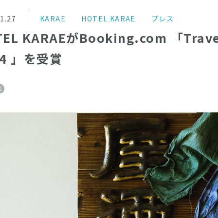
1.27
KARAE
HOTEL KARAE
プレス
EL KARAEがBooking.com 「Travel
24 」を受賞