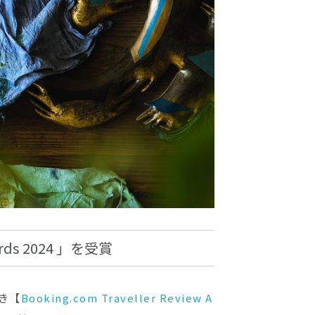
wards 2024 」を受賞
き【
Booking.com Traveller Review A