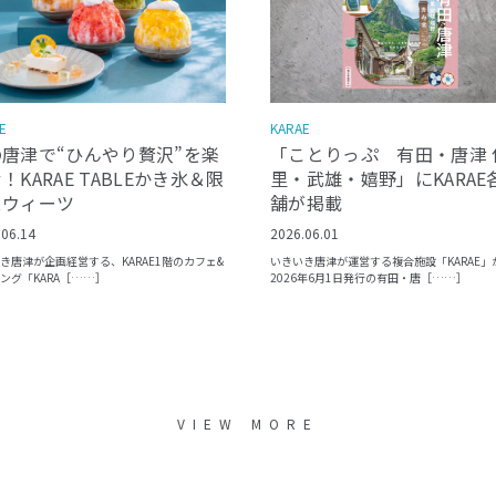
E
KARAE
の唐津で“ひんやり贅沢”を楽
「ことりっぷ 有田・唐津 
！KARAE TABLEかき氷＆限
里・武雄・嬉野」にKARAE
スウィーツ
舗が掲載
.06.14
2026.06.01
き唐津が企画経営する、KARAE1階のカフェ&
いきいき唐津が運営する複合施設「KARAE」
ング「KARA［……］
2026年6月1日発行の有田・唐［……］
VIEW MORE