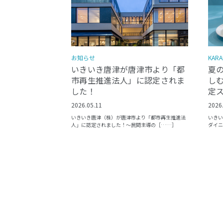
KARA
お知らせ
夏
いきいき唐津が唐津市より「都
しむ
市再生推進法人」に認定されま
定
した！
2026
2026.05.11
いきい
いきいき唐津（株）が唐津市より「都市再生推進法
ダイニ
人」に認定されました！〜民間主導の［……］