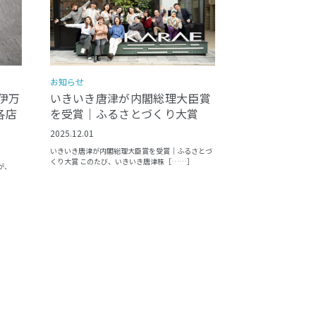
お知らせ
いきいき唐津が内閣総理大臣賞
伊万
を受賞｜ふるさとづくり大賞
各店
2025.12.01
いきいき唐津が内閣総理大臣賞を受賞｜ふるさとづ
くり大賞 このたび、いきいき唐津株［……］
が、