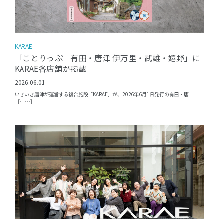
KARAE
「ことりっぷ 有田・唐津 伊万里・武雄・嬉野」に
KARAE各店舗が掲載
2026.06.01
いきいき唐津が運営する複合施設「KARAE」が、2026年6月1日発行の有田・唐
［……］