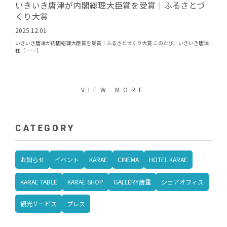
いきいき唐津が内閣総理大臣賞を受賞｜ふるさとづ
くり大賞
2025.12.01
いきいき唐津が内閣総理大臣賞を受賞｜ふるさとづくり大賞 このたび、いきいき唐津
株［……］
VIEW MORE
CATEGORY
お知らせ
イベント
KARAE
CINEMA
HOTEL KARAE
KARAE TABLE
KARAE SHOP
GALLERY唐重
シェアオフィス
観光サービス
プレス