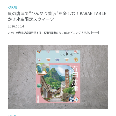
KARAE
夏の唐津で“ひんやり贅沢”を楽しむ！KARAE TABLE
かき氷＆限定スウィーツ
2026.06.14
いきいき唐津が企画経営する、KARAE1階のカフェ&ダイニング「KARA［……］
KARAE