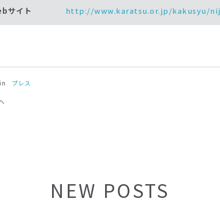
ebサイト
http://www.karatsu.or.jp/kakusyu/nij
in
プレス
へ
NEW POSTS