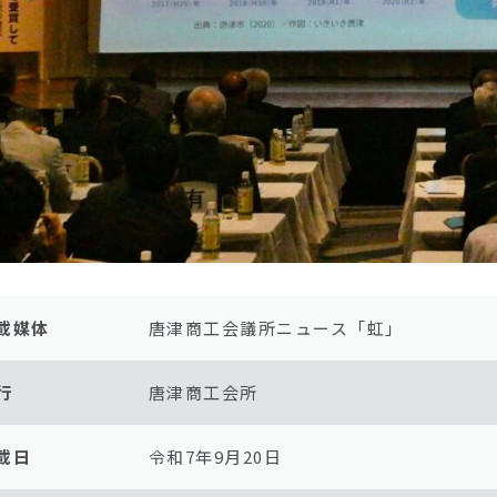
載媒体
唐津商工会議所ニュース「虹」
行
唐津商工会所
載日
令和7年9月20日