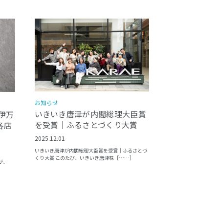
お知らせ
いきいき唐津が内閣総理大臣賞
伊万
を受賞｜ふるさとづくり大賞
各店
2025.12.01
いきいき唐津が内閣総理大臣賞を受賞｜ふるさとづ
くり大賞 このたび、いきいき唐津株［……］
が、