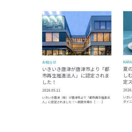
KARA
お知らせ
夏
いきいき唐津が唐津市より「都
しむ
市再生推進法人」に認定されま
定
した！
2026
2026.05.11
いきい
いきいき唐津（株）が唐津市より「都市再生推進法
ダイニ
人」に認定されました！〜民間主導の［……］