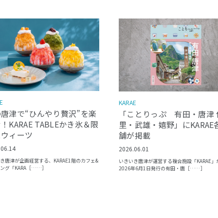
E
KARAE
の唐津で“ひんやり贅沢”を楽
「ことりっぷ 有田・唐津 
！KARAE TABLEかき氷＆限
里・武雄・嬉野」にKARAE
スウィーツ
舗が掲載
.06.14
2026.06.01
き唐津が企画経営する、KARAE1階のカフェ&
いきいき唐津が運営する複合施設「KARAE」
ング「KARA［……］
2026年6月1日発行の有田・唐［……］