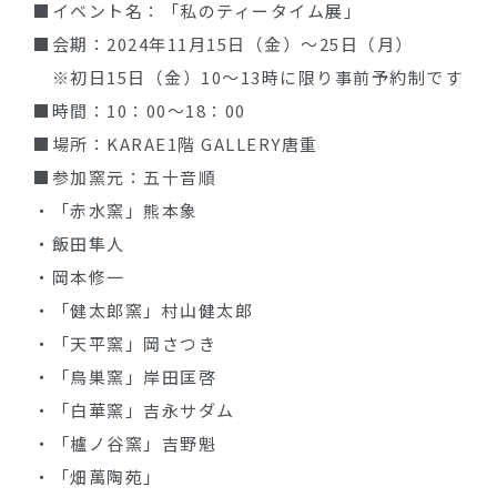
■イベント名：「私のティータイム展」
■会期：2024年11月15日（金）～25日（月）
※初日15日（金）10～13時に限り事前予約制です
■時間：10：00～18：00
■場所：KARAE1階 GALLERY唐重
■参加窯元：五十音順
・「赤水窯」熊本象
・飯田隼人
・岡本修一
・「健太郎窯」村山健太郎
・「天平窯」岡さつき
・「鳥巣窯」岸田匡啓
・「白華窯」吉永サダム
・「櫨ノ谷窯」吉野魁
・「畑萬陶苑」