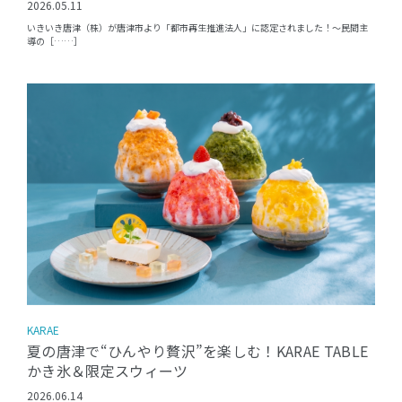
2026.05.11
いきいき唐津（株）が唐津市より「都市再生推進法人」に認定されました！〜民間主
導の［……］
KARAE
夏の唐津で“ひんやり贅沢”を楽しむ！KARAE TABLE
かき氷＆限定スウィーツ
2026.06.14