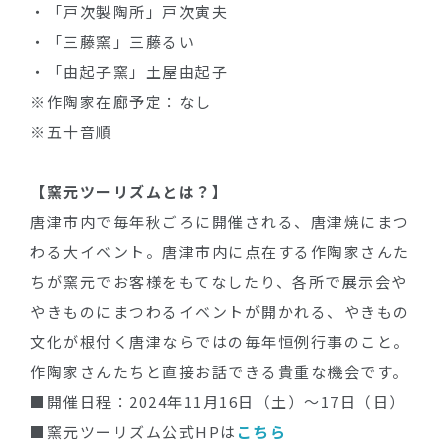
・「戸次製陶所」戸次寅夫
・「三藤窯」三藤るい
・「由起子窯」土屋由起子
※作陶家在廊予定：なし
※五十音順
【窯元ツーリズムとは？】
唐津市内で毎年秋ごろに開催される、唐津焼にまつ
わる大イベント。唐津市内に点在する作陶家さんた
ちが窯元でお客様をもてなしたり、各所で展示会や
やきものにまつわるイベントが開かれる、やきもの
文化が根付く唐津ならではの毎年恒例行事のこと。
作陶家さんたちと直接お話できる貴重な機会です。
■開催日程：2024年11月16日（土）～17日（日）
■窯元ツーリズム公式HPは
こちら