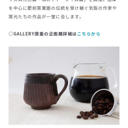
を中心に肥前窯業圏の伝統を受け継ぐ気鋭の作家や
窯元たちの作品が一堂に会します。
○GALLERY唐重の企画展詳細は
こちら
から