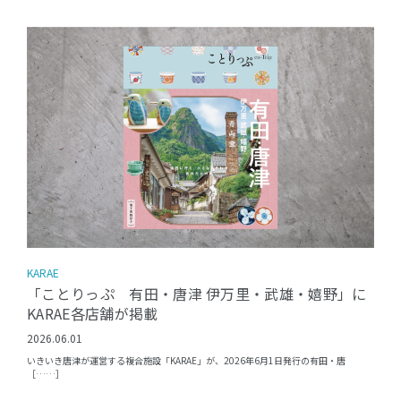
KARAE
「ことりっぷ 有田・唐津 伊万里・武雄・嬉野」に
KARAE各店舗が掲載
2026.06.01
いきいき唐津が運営する複合施設「KARAE」が、2026年6月1日発行の有田・唐
［……］