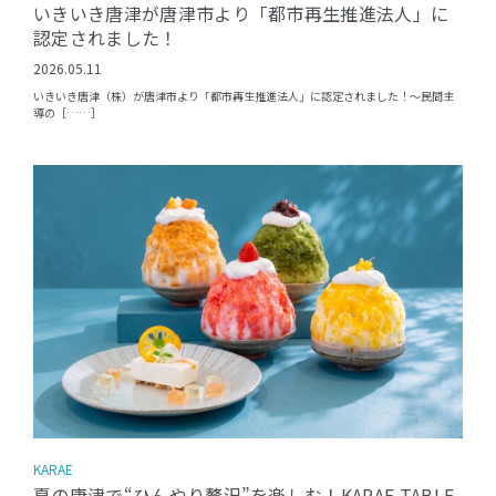
いきいき唐津が唐津市より「都市再生推進法人」に
認定されました！
2026.05.11
いきいき唐津（株）が唐津市より「都市再生推進法人」に認定されました！〜民間主
導の［……］
KARAE
夏の唐津で“ひんやり贅沢”を楽しむ！KARAE TABLE