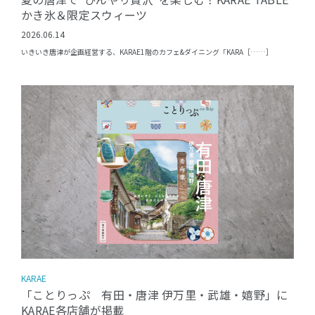
かき氷＆限定スウィーツ
2026.06.14
いきいき唐津が企画経営する、KARAE1階のカフェ&ダイニング「KARA［……］
KARAE
「ことりっぷ 有田・唐津 伊万里・武雄・嬉野」に
KARAE各店舗が掲載